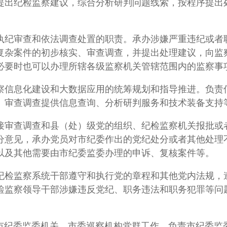
提出纪检监察建议，综合分析研判问题线索，按程序提出
执纪审查和依法调查处置的职责。承办涉嫌严重违纪或者
复杂案件的初步核实、审查调查，并提出处理建议，向监
必要时也可以办理所辖各级监察机关管辖范围内的监察事
察信息化建设和大数据应用的统筹规划和指导推进。负责
、审查调查提供信息查询、分析研判服务和技术装备支持
接审查调查和县（处）级党的组织、纪检监察机关报批或
分意见，承办党员对市纪委作出的党纪处分或者其他处理
以及其他需要由市纪委监委办理的申诉、复核案件等。
纪检监察系统干部遵守和执行党的章程和其他党内法规，
检监察领导干部涉嫌违反党纪、职务违法和职务犯罪等问
市纪委监委机关、市委巡察机构党群工作，负责市纪委监