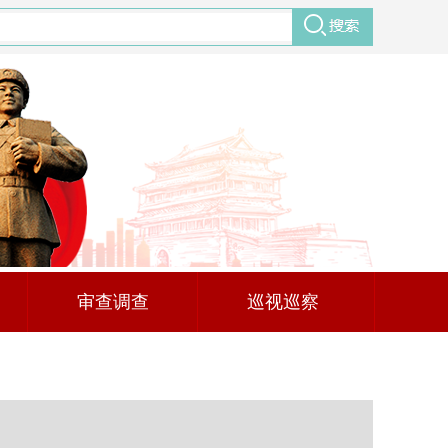
审查调查
巡视巡察